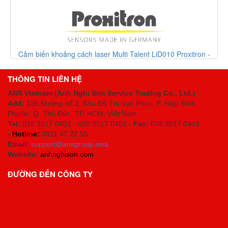
Cảm biến khoảng cách laser Multi Talent LiD010 Proxitron -
Proxitron Vietnam
THÔNG TIN LIÊN HỆ
ANS Vietnam (Anh Nghi Son Service Trading Co., Ltd.)
Add:
135 Đường số 2, Khu Đô Thị Vạn Phúc, P. Hiệp Bình
Phước, Q. Thủ Đức, TP. HCM
, Việt Nam
Tel:
028 3517 0401 - 028 3517 0402 -
Fax:
028 3517 0403
-
Hotline:
0911 47 22 55
Email:
support@ansgroup.asia
;
Website:
anhnghison.com
ĐƯỜNG ĐẾN CÔNG TY