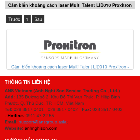
Cảm biến khoảng cách laser Multi Talent LiD010 Proxitron
- Proxitron Vietnam
Trước
1
Sau
Cảm biến khoảng cách laser Multi Talent LiD010 Proxitron -
Proxitron Vietnam
THÔNG TIN LIÊN HỆ
ANS Vietnam (Anh Nghi Son Service Trading Co., Ltd.)
Add:
135 Đường số 2, Khu Đô Thị Vạn Phúc, P. Hiệp Bình
Phước, Q. Thủ Đức, TP. HCM
, Việt Nam
Tel:
028 3517 0401 - 028 3517 0402 -
Fax:
028 3517 0403
-
Hotline:
0911 47 22 55
Email:
support@ansgroup.asia
;
Website:
anhnghison.com