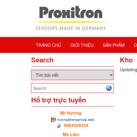
TRANG CHỦ
GIỚI THIỆU
SẢN PHẨM
D
Search
Kho
Updating 
Hổ trợ trực tuyến
Mr Hương
huong@ansgroup.asia
0984359334
Ms Liên