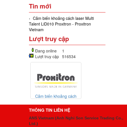
Tin mới
Cảm biến khoảng cách laser Multi
Talent LiD010 Proxitron - Proxitron
Vietnam
Lượt truy cập
Đang online
1
Lượt truy cập
516534
Cảm biến khoảng cách
laser Multi Talent LiD010
Proxitron - Proxitron
THÔNG TIN LIÊN HỆ
Vietnam
ANS Vietnam (Anh Nghi Son Service Trading Co.,
Ltd.)