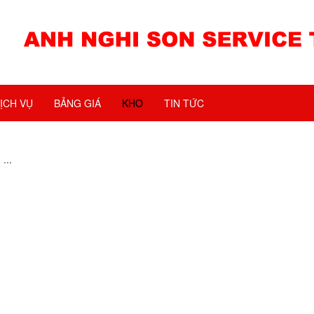
ỊCH VỤ
BẢNG GIÁ
KHO
TIN TỨC
...