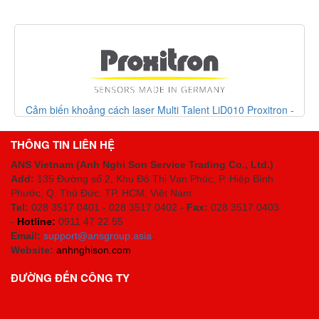
Cảm biến khoảng cách laser Multi Talent LiD010 Proxitron -
Proxitron Vietnam
THÔNG TIN LIÊN HỆ
ANS Vietnam (Anh Nghi Son Service Trading Co., Ltd.)
Add:
135 Đường số 2, Khu Đô Thị Vạn Phúc, P. Hiệp Bình
Phước, Q. Thủ Đức, TP. HCM
, Việt Nam
Tel:
028 3517 0401 - 028 3517 0402 -
Fax:
028 3517 0403
-
Hotline:
0911 47 22 55
Email:
support@ansgroup.asia
;
Website:
anhnghison.com
ĐƯỜNG ĐẾN CÔNG TY