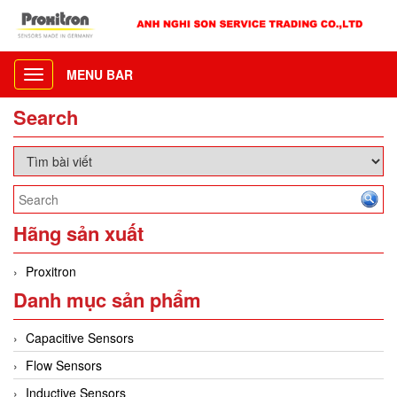
MENU BAR
Toggle
navigation
Search
Hãng sản xuất
Proxitron
Danh mục sản phẩm
Capacitive Sensors
Flow Sensors
Inductive Sensors