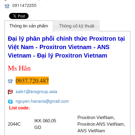
0911472255
Thông tin sản phẩm
Thông số kỹ thuật
Đại lý phân phối chính thức Proxitron
tại
Việt Nam - Proxitron
Vietnam - ANS
Vietnam - Đại lý Proxitron
Vietnam
M
s Hân
0937.720.487
sale1@ansgroup.asia
nguyen.hanans@gmail.com
List code:
Proxitron VietNam,
IKK 060.05
2044C
Proxitron ANS VietNam,
GD
ANS VietNam