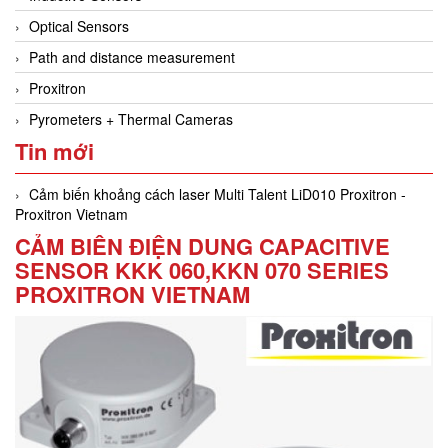
Optical Sensors
Path and distance measurement
Proxitron
Pyrometers + Thermal Cameras
Tin mới
Cảm biến khoảng cách laser Multi Talent LiD010 Proxitron -
Proxitron Vietnam
CẢM BIẾN ĐIỆN DUNG CAPACITIVE
SENSOR KKK 060,KKN 070 SERIES
PROXITRON VIETNAM