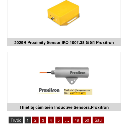
2029R Proximity Sensor IKO 100T.38 G S4 Proxitron
Vietnam
Thiết bị cảm biến Inductive Sensors,Proxitron
Vietnam,ANS Vietnam
Trước
1
2
3
4
5
…
49
50
Sau