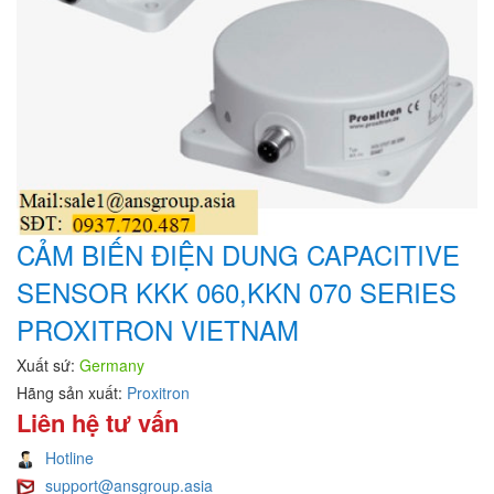
CẢM BIẾN ĐIỆN DUNG CAPACITIVE
SENSOR KKK 060,KKN 070 SERIES
PROXITRON VIETNAM
Xuất sứ:
Germany
Hãng sản xuất:
Proxitron
Liên hệ tư vấn
Hotline
support@ansgroup.asia