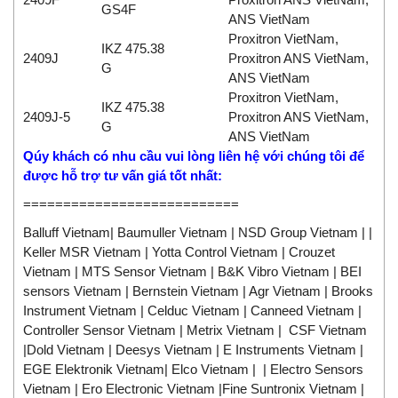
GS4F
ANS VietNam
Proxitron VietNam,
IKZ 475.38
2409J
Proxitron ANS VietNam,
G
ANS VietNam
Proxitron VietNam,
IKZ 475.38
2409J-5
Proxitron ANS VietNam,
G
ANS VietNam
Qúy khách có nhu cầu vui lòng liên hệ với chúng tôi
để
được hỗ trợ tư vấn giá tốt nhất:
===========================
Balluff Vietnam| Baumuller Vietnam | NSD Group Vietnam | |
Keller MSR Vietnam | Yotta Control Vietnam | Crouzet
Vietnam | MTS Sensor Vietnam | B&K Vibro Vietnam | BEI
sensors Vietnam | Bernstein Vietnam | Agr Vietnam | Brooks
Instrument Vietnam | Celduc Vietnam | Canneed Vietnam |
Controller Sensor Vietnam | Metrix Vietnam | CSF Vietnam
|Dold Vietnam | Deesys Vietnam | E Instruments Vietnam |
EGE Elektronik Vietnam| Elco Vietnam | | Electro Sensors
Vietnam | Ero Electronic Vietnam |Fine Suntronix Vietnam |